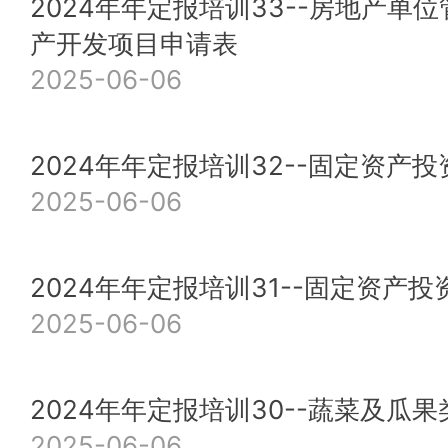
2024年年定报培训33--房地产单
产开发项目申请表
2025-06-06
2024年年定报培训32--固定资产
2025-06-06
2024年年定报培训31--固定资产投
2025-06-06
2024年年定报培训30--蔬菜及瓜
2025-06-06