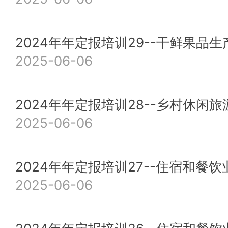
2024年年定报培训29--干鲜果品
2025-06-06
2024年年定报培训28--乡村休闲
2025-06-06
2024年年定报培训27--住宿和餐
2025-06-06