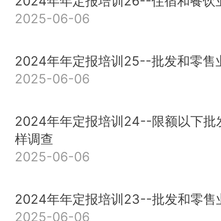
2024年年定报培训26--住宿和餐
2025-06-06
2024年年定报培训25--批发和零
2025-06-06
2024年年定报培训24--限额以下
样调查
2025-06-06
2024年年定报培训23--批发和零
2025-06-06