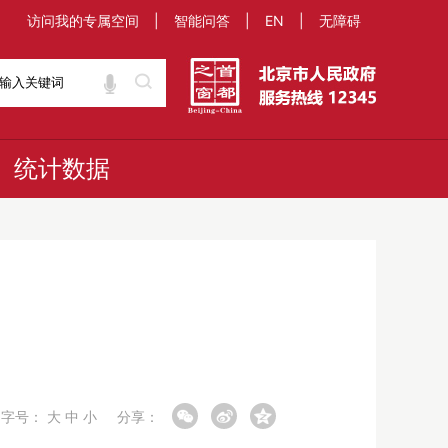
访问我的专属空间
|
智能问答
|
EN
|
无障碍
统计数据
字号：
大
中
小
分享：