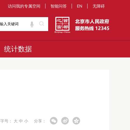
访问我的专属空间
|
智能问答
|
EN
|
无障碍
统计数据
字号：
大
中
小
分享：