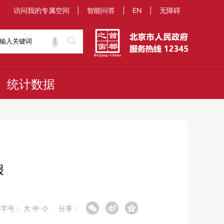
访问我的专属空间
|
智能问答
|
EN
|
无障碍
统计数据
报
字号：
大
中
小
分享：