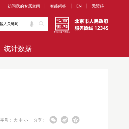
访问我的专属空间
|
智能问答
|
EN
|
无障碍
统计数据
字号：
大
中
小
分享：