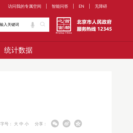
访问我的专属空间
|
智能问答
|
EN
|
无障碍
统计数据
字号：
大
中
小
分享：