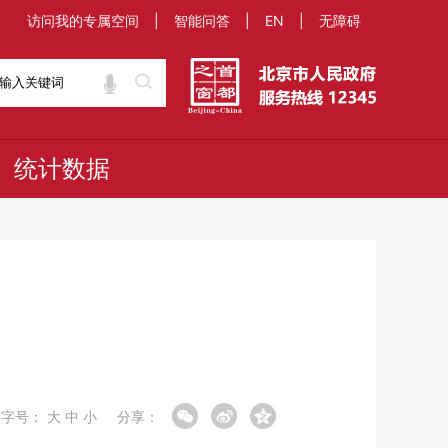
访问我的专属空间
|
智能问答
|
EN
|
无障碍
统计数据
字号：
大
中
小
分享：