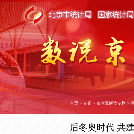
首页
>
专题
>
京津冀解读专栏
>
后冬奥时代 共