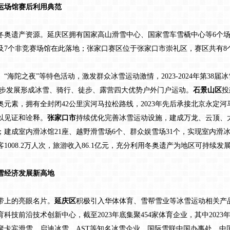
运场馆赛后利用典范
遗产资源。延庆区拥有国家高山滑雪中心、国家雪车雪橇中心等6个场馆
及7个非竞赛场馆在此落地；张家口赛区位于张家口市崇礼区，赛区共有8
海陀之夜”等特色活动，激发群众冰雪运动激情，2023-2024年第38届冰
5年初步发展形成冰雪、骑行、徒步、露营四大优势户外门户运动。
石景山区
投
冬奥元素，拥有全封闭42公里滨河马拉松路线，2023年先后承接北京永定河
以见证和诠释。
张家口市
持续优化完善冰雪运动设施，建成万龙、云顶、
公里；建成室内滑冰馆21座、越野滑雪场6个、群众娱雪场31个，实现室内
客1008.2万人次，旅游收入86.1亿元，充分利用冬奥遗产为地区可持续发
雪经济发展新高地
上的亮眼名片。
延庆区
积极引入华体体育、雪帮雪业等冰雪运动相关产
技前沿技术创新中心，截至2023年底集聚454家体育企业，其中2023
聚卡宾滑雪、启迪冰雪、AST等知名冰雪企业，国际雪联中国办事处、中