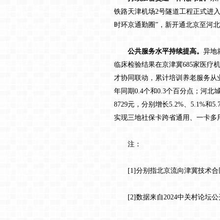
铁路天津机场2号隧道工程正式进
时环京通勤圈”，新开通北京至河北
公共服务水平持续提高。
异地
临床检验结果在京津冀685家医疗
才协同联动，累计培训养老服务从业
年同期0.4个和0.3个百分点；河北
8729元，分别增长5.2%、5.
实现三地社保卡跨省通用、一卡多
注：
[1]分别指北京流向津冀技术合
[2]
数据来自
2024中关村论坛