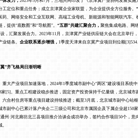
一体发力，
2023年5月和7月，三地共同印发了《京津冀产业协同发展实
分工定位和重点任务；成立京津冀企业家联盟，为企业提供全方位服务。
医药、网络安全和工业互联网、高端工业母机、新能源和智能网联汽车、
，提供“底数图”和“导航图”。
“五群”共建汇聚合力，
聚焦集成电路、网
设，汇聚发展合力。2023年11月，京津冀产业链供应链大会在北京举行，
产业链条。
企业联系逐步增强，
1季度天津来自京冀产业项目到位额[3]53
翼”齐飞格局日渐明晰
。
重大产业项目加速落地，2024年1季度城市副中心“两区”建设项目系统中
588家[5]。重点工程建设稳步推进，固定资产投资保持千亿量级，北京城
、六合村住房等重点项目建设持续推进；截至3月底，北京城市副中心站枢
，城市副中心已累计落户央企二三级公司和北京市属国企及下属企业超150家
京通州·河北廊坊北三县项目推介洽谈会成功举办，签约合作项目50个，意向
域。