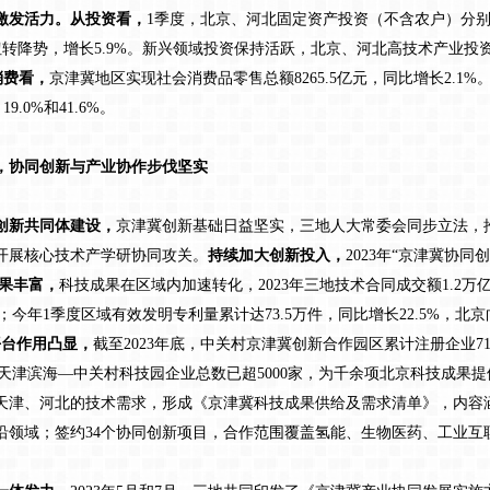
发活力。从投资看，
1季度，北京、河北固定资产投资（不含农户）分别增长
津扭转降势，增长5.9%。新兴领域投资保持活跃，北京、河北高技术产业投资分别
消费看，
京津冀地区实现社会消费品零售总额8265.5亿元，同比增长2.1
.0%和41.6%。
协同创新与产业协作步伐坚实
新共同体建设，
京津冀创新基础日益坚实，三地人大常委会同步立法，
开展核心技术产学研协同攻关。
持续加大创新投入，
2023年“京津冀协同
果丰富，
科技成果在区域内加速转化，2023年三地技术合同成交额1.2万亿
；今年1季度区域有效发明专利量累计达73.5万件，同比增长22.5%，北京
平台作用凸显，
截至2023年底，中关村京津冀创新合作园区累计注册企业71
前，天津滨海—中关村科技园企业总数已超5000家，为千余项北京科技成果提
天津、河北的技术需求，形成《京津冀科技成果供给及需求清单》，内容
沿领域；签约34个协同创新项目，合作范围覆盖氢能、生物医药、工业互