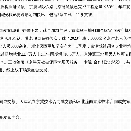
入盾构掘进阶段；京唐城际铁路北京隧道段已完成工程总量的50%，年底将
固安和廊坊通勤定制快巴，包括2条主线、11条支线。
就医“同城化”效果明显，截至2023年底，京津冀三地9300余家定点医疗
机构实现互认。养老项目高效落实，截至2023年底，5000余名京津老人
人员3000余名。就业保障更加坚实有力，1季度，京津城镇调查失业率均值分
城镇新增就业22.7万人,比上年同期增加0.5万人。京津冀三地居民人均可支配收
1%和5.7%。三地签署《京津冀社会保障卡居民服务“一卡通”合作框架协议》
用、线上线下场景融合发展。
同成交额、天津流向京冀技术合同成交额和河北流向京津技术合同成交额
公开发布内容。