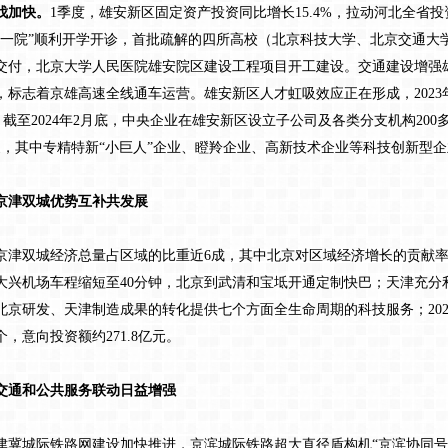
伐加快。
1季度，雄安新区固定资产投资同比增长15.4%，拉动河北全省投
校一院”顺利开学开诊，首批疏解的四所高校（北京科技大学、北京交通大
付，北京大学人民医院雄安院区建设工程项目开工建设。交通建设增强雄安
，标志着京雄高速全线通车运营。雄安新区人才虹吸效应正在形成，202
”。截至2024年2月底，中央企业在雄安新区设立子公司及各类分支机构20
余家，其中专精特新“小巨人”企业、瞪羚企业、高新技术企业等科技创新型企
津双城优势互补共发展
京津双城经济总量占区域的比重近6成，其中北京对区域经济增长的贡献率
大兴机场车程缩短至40分钟，北京到武清和宝坻开通定制快巴；天津充分
京研发、天津制造成果的转化提供七个方面全生命周期的科技服务；2023
，意向投资额约271.8亿元。
通和公共服务联动日益增强
津冀城际铁路网建设加快推进，京滨城际铁路超大直径盾构机“京滨协同号