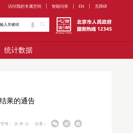
访问我的专属空间
|
智能问答
|
EN
|
无障碍
统计数据
查结果的通告
字号：
大
中
小
分享：