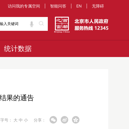
访问我的专属空间
|
智能问答
|
EN
|
无障碍
统计数据
查结果的通告
字号：
大
中
小
分享：