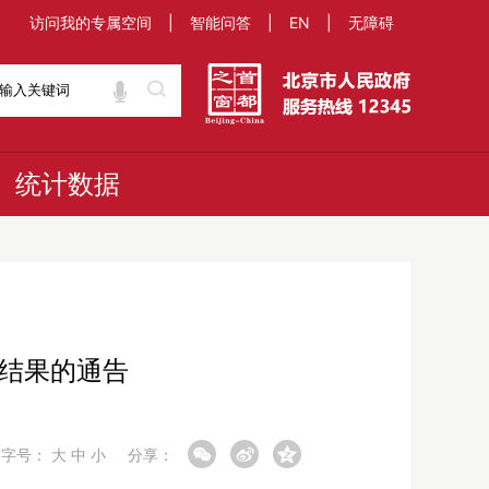
访问我的专属空间
|
智能问答
|
EN
|
无障碍
统计数据
查结果的通告
字号：
大
中
小
分享：