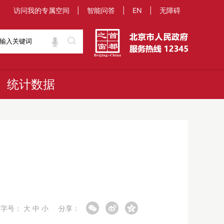
访问我的专属空间
|
智能问答
|
EN
|
无障碍
统计数据
字号：
大
中
小
分享：