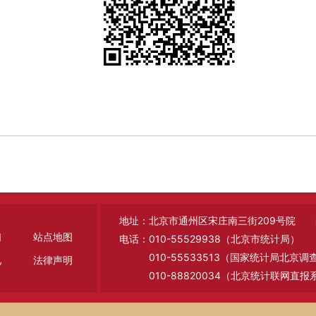
地址：北京市通州区宋庄南三街209号院 邮编
们
站点地图
电话：010-55529938（北京市统计局）
010-55533513（国家统计局北京
见
法律声明
010-88820034（北京统计联网直报