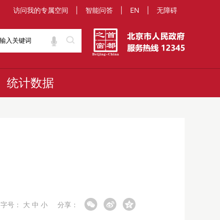
访问我的专属空间
|
智能问答
|
EN
|
无障碍
统计数据
字号：
大
中
小
分享：