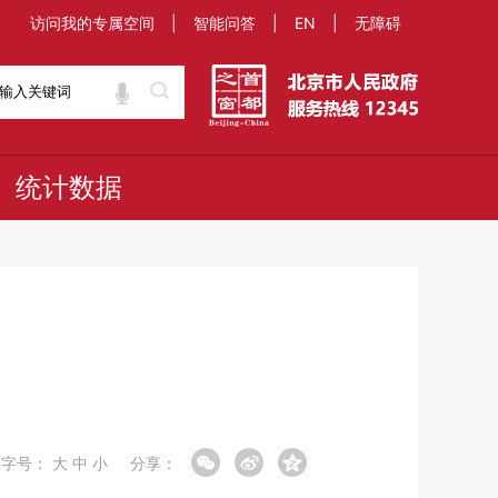
访问我的专属空间
|
智能问答
|
EN
|
无障碍
统计数据
字号：
大
中
小
分享：