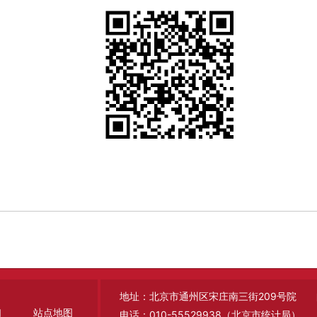
地址：北京市通州区宋庄南三街209号院 邮编
们
站点地图
电话：010-55529938（北京市统计局）