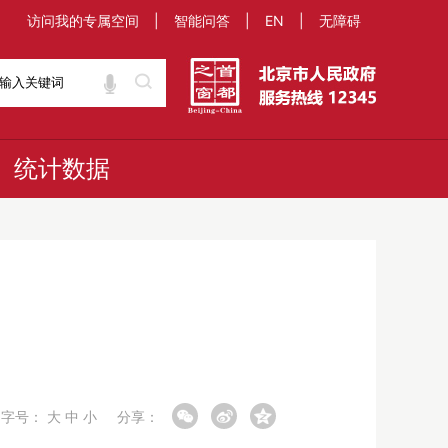
访问我的专属空间
|
智能问答
|
EN
|
无障碍
统计数据
字号：
大
中
小
分享：