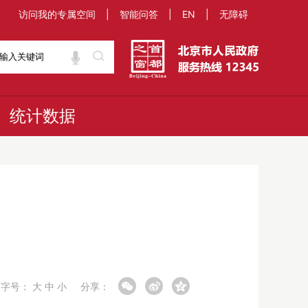
访问我的专属空间
|
智能问答
|
EN
|
无障碍
统计数据
字号：
大
中
小
分享：