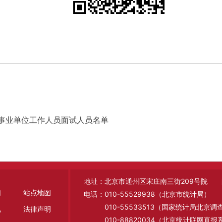
聘事业单位工作人员面试人员名单
地址：北京市通州区宋庄南三街209号院 邮编
们
站点地图
电话：010-55529938（北京市统计局）
010-55533513（国家统计局北京
见
法律声明
010-88820034（北京统计联网直报