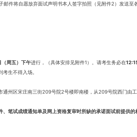
子邮件将自愿放弃面试声明书本人签字拍照（见附件2）发送至
6日（周五）下午
进行，（具体安排见附件1）。请考生务必在
12
到考生不得入场。
市通州区宋庄南三街209号院2号楼即南楼，从209号院西门由
件、笔试成绩通知单及网上资格复审时所缺的承诺面试前提供的