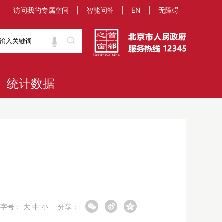
访问我的专属空间
|
智能问答
|
EN
|
无障碍
统计数据
字号：
大
中
小
分享：