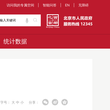
访问我的专属空间
|
智能问答
|
EN
|
无障碍
统计数据
字号：
大
中
小
分享：