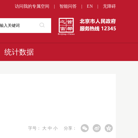
访问我的专属空间
|
智能问答
|
EN
|
无障碍
统计数据
字号：
大
中
小
分享：