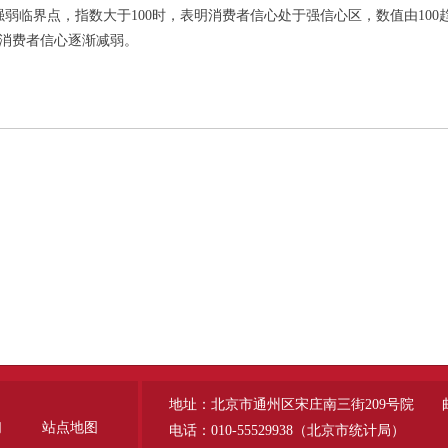
弱临界点，指数大于100时，表明消费者信心处于强信心区，数值由100趋
明消费者信心逐渐减弱。
地址：北京市通州区宋庄南三街209号院 邮编
们
站点地图
电话：010-55529938（北京市统计局）