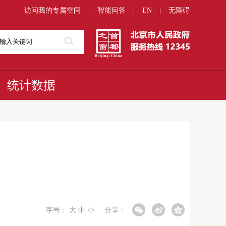
访问我的专属空间
|
智能问答
|
EN
|
无障碍
统计数据
字号：
大
中
小
分享：