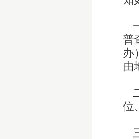
普
办
由
位