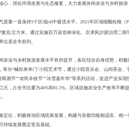
核心，强化环境改善与生态修复，大力发展休闲农业与乡村旅游
质量一直保持5个区域[4]中最优水平。2021年区域细颗粒物（
1.7微克/立方米。通过实施百万亩造林绿化、京津风沙源治理二期
率位居全市前列。
闲农业与乡村旅游发展水平有所提升，各区结合自身优势，积极
，举办“喊你来串门”小院艺术节，通过小院音乐会、山间茶会、手
葡萄酒节”“农民丰收节”“冰雪嘉年华”等系列活动，促进产业实现
.5亿元，占全市比重为46%和81.5%。区域设施农业生产效率不断
上。
市战略定位，积极推动区域统筹发展，构建与首都功能相适应、相
可持续发展奠定坚实基础。