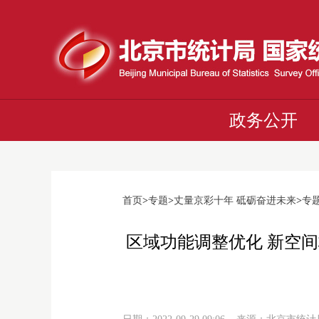
政务公开
首页
>
专题
>
丈量京彩十年 砥砺奋进未来
>
专
区域功能调整优化 新空