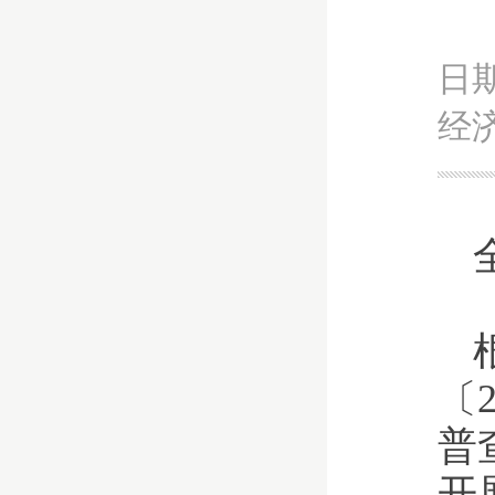
日期
经
〔
普
开