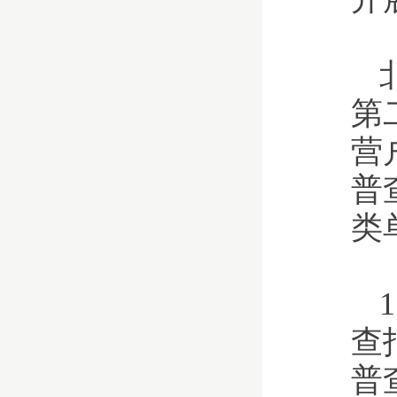
第
营
普
类
查
普