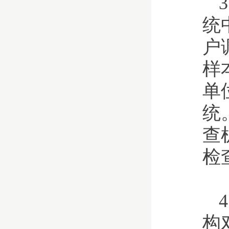
统
户
样
单
统
查
检
构