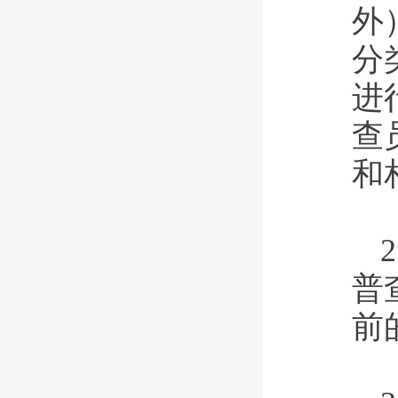
外
分
进
查
和
普
前